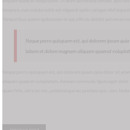
aliquam quaerat voluptatem. Ut enim ad minima veniam, quis nost
tempore, cum soluta nobis est eligendi optio cumque nihil imped
Temporibus autem quibusdam et aut officiis debitis aut rerum nec
Neque porro quisquam est, qui dolorem ipsum quia d
labore et dolore magnam aliquam quaerat volupta
Neque porro quisquam est, qui dolorem ipsum quia dolor sit amet
aliquam quaerat voluptatem. Aenean commodo ligula eget dolor a
quam felis, ultricies nec, pellentesque eu, pretium quis, sem. Nu