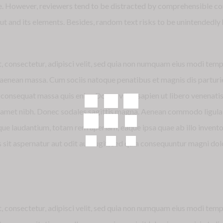
live. However, reviewers tend to be distracted by comprehensible 
yout and its elements. Besides, random text risks to be unintendedl
, consectetur, adipisci velit, sed quia non numquam eius modi tem
enean massa. Cum sociis natoque penatibus et magnis dis parturie
la consequat massa quis enim. Donec vitae sapien ut libero venenati
 sit amet nibh. Donec sodales sagittis magna. Aenean commodo ligula
e laudantium, totam rem aperiam, eaque ipsa quae ab illo inventore
it aspernatur aut odit aut fugit, sed quia consequuntur magni dol
, consectetur, adipisci velit, sed quia non numquam eius modi tem