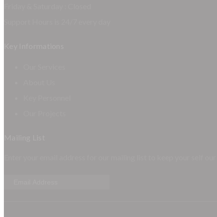
Friday & Saturday : Closed
Support Hours is 24/7 every day
Key Informations
Our Services
About Us
Key Personnel
Our Projects
Mailing List
Enter your email address for our mailing list to keep your self our