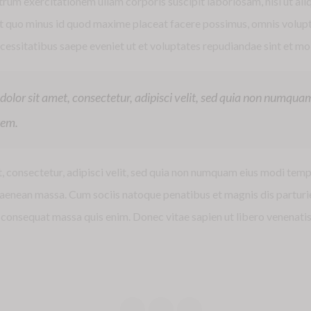
rum exercitationem ullam corporis suscipit laboriosam, nisi ut a
it quo minus id quod maxime placeat facere possimus, omnis volup
essitatibus saepe eveniet ut et voluptates repudiandae sint et mo
olor sit amet, consectetur, adipisci velit, sed quia non numqua
tem.
, consectetur, adipisci velit, sed quia non numquam eius modi tem
enean massa. Cum sociis natoque penatibus et magnis dis parturie
lla consequat massa quis enim. Donec vitae sapien ut libero venenat