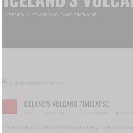
DESIGN
ICELAND’S VOLCANO TIMELAPSE
ICELAND’S VOLCANO TIMELAPSE
ADMIN
JULY 24, 2015
DESIGN
,
LANDSCAPE
BUSINESS
,
In a professional context it often happens that private or corpora