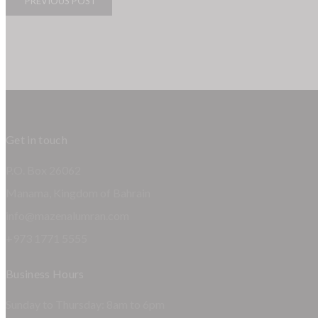
PREVIOUS POST
Get in touch
P.O. Box 26062
Manama, Kingdom of Bahrain
info@mazenalumran.com
+973 1771 5555
Business Hours
Sunday to Thursday: 8am to 6pm