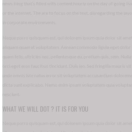
news blog that’s filled with content hourly on the day of going 
or the internet. The are to focus on the text, disregarding the la
in corporate environments.
Neque porro quisquam est, qui dolorem ipsum quia dolor sit amet
aliquam quaerat voluptatem. Aenean commodo ligula eget dolor a
quam felis, ultricies nec, pellentesque eu, pretium quis, sem. Nul
orci eget eros faucibus tincidunt. Duis leo. Sed fringilla mauris
unde omnis iste natus error sit voluptatem accusantium doloremqu
dicta sunt explicabo. Nemo enim ipsam voluptatem quia voluptas s
nesciunt.
WHAT WE WILL DOT ? IT IS FOR YOU
Neque porro quisquam est, qui dolorem ipsum quia dolor sit amet