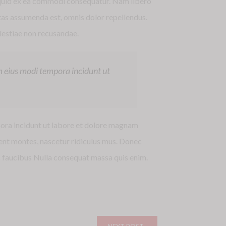
liquid ex ea commodi consequatur. Nam libero
tas assumenda est, omnis dolor repellendus.
lestiae non recusandae.
m eius modi tempora incidunt ut
pora incidunt ut labore et dolore magnam
nt montes, nascetur ridiculus mus. Donec
is faucibus Nulla consequat massa quis enim.