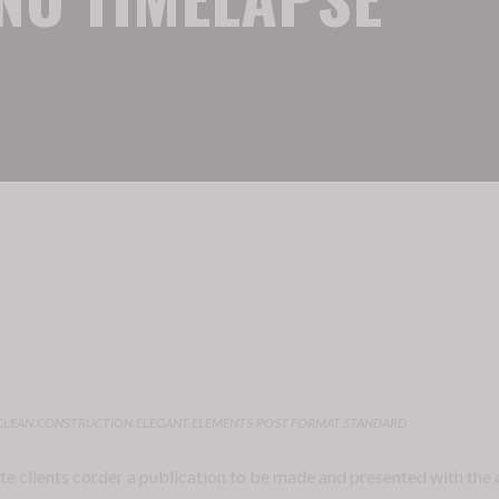
CLEAN
,
CONSTRUCTION
,
ELEGANT
,
ELEMENTS
,
POST FORMAT
,
STANDARD
te clients corder a publication to be made and presented with the a