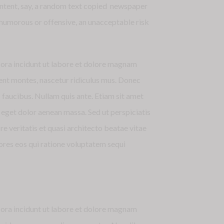
content, say, a random text copied newspaper
y humorous or offensive, an unacceptable risk
pora incidunt ut labore et dolore magnam
nt montes, nascetur ridiculus mus. Donec
s faucibus. Nullam quis ante. Etiam sit amet
 eget dolor aenean massa. Sed ut perspiciatis
 veritatis et quasi architecto beatae vitae
ores eos qui ratione voluptatem sequi
pora incidunt ut labore et dolore magnam