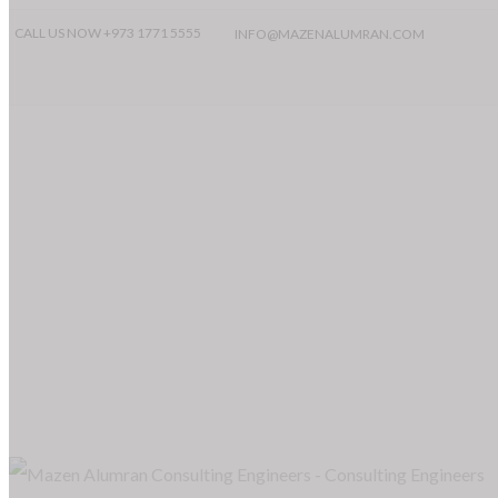
CALL US NOW +973 1771 5555
INFO@MAZENALUMRAN.COM